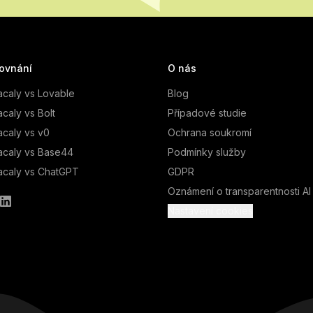
ovnání
O nás
caly vs Lovable
Blog
caly vs Bolt
Případové studie
caly vs v0
Ochrana soukromí
caly vs Base44
Podmínky služby
caly vs ChatGPT
GDPR
Oznámení o transparentnosti AI
Nastavení cookies