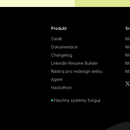
Produkt
Sr
Ceník
Ma
Dokumentace
Ma
Changelog
Ma
LinkedIn Resume Builder
Ma
Nástroj pro redesign webu
Ma
Agent
Hackathon
Všechny systémy fungují